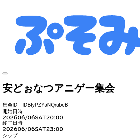
安どぉなつアニゲー集会
集会ID：IDBlyPZYaNQrubeB
開始日時
2026
06/06
SAT
20:00
終了日時
2026
06/06
SAT
23:00
シップ